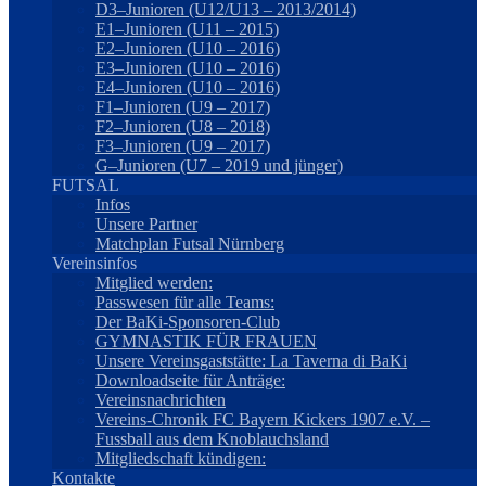
D3–Junioren (U12/U13 – 2013/2014)
E1–Junioren (U11 – 2015)
E2–Junioren (U10 – 2016)
E3–Junioren (U10 – 2016)
E4–Junioren (U10 – 2016)
F1–Junioren (U9 – 2017)
F2–Junioren (U8 – 2018)
F3–Junioren (U9 – 2017)
G–Junioren (U7 – 2019 und jünger)
FUTSAL
Infos
Unsere Partner
Matchplan Futsal Nürnberg
Vereinsinfos
Mitglied werden:
Passwesen für alle Teams:
Der BaKi-Sponsoren-Club
GYMNASTIK FÜR FRAUEN
Unsere Vereinsgaststätte: La Taverna di BaKi
Downloadseite für Anträge:
Vereinsnachrichten
Vereins-Chronik FC Bayern Kickers 1907 e.V. –
Fussball aus dem Knoblauchsland
Mitgliedschaft kündigen:
Kontakte