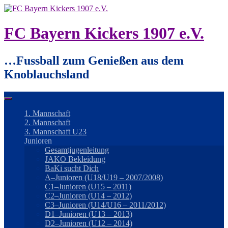
Springe
zum
Inhalt
FC Bayern Kickers 1907 e.V.
…Fussball zum Genießen aus dem
Knoblauchsland
1. Mannschaft
2. Mannschaft
3. Mannschaft U23
Junioren
Gesamtjugenleitung
JAKO Bekleidung
BaKi sucht Dich
A–Junioren (U18/U19 – 2007/2008)
C1–Junioren (U15 – 2011)
C2–Junioren (U14 – 2012)
C3–Junioren (U14/U16 – 2011/2012)
D1–Junioren (U13 – 2013)
D2–Junioren (U12 – 2014)