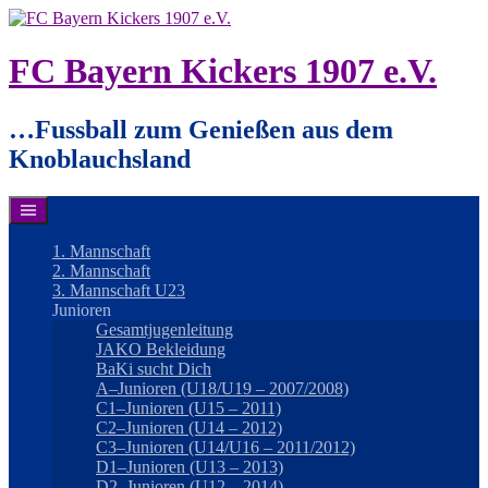
Springe
zum
Inhalt
FC Bayern Kickers 1907 e.V.
…Fussball zum Genießen aus dem
Knoblauchsland
1. Mannschaft
2. Mannschaft
3. Mannschaft U23
Junioren
Gesamtjugenleitung
JAKO Bekleidung
BaKi sucht Dich
A–Junioren (U18/U19 – 2007/2008)
C1–Junioren (U15 – 2011)
C2–Junioren (U14 – 2012)
C3–Junioren (U14/U16 – 2011/2012)
D1–Junioren (U13 – 2013)
D2–Junioren (U12 – 2014)