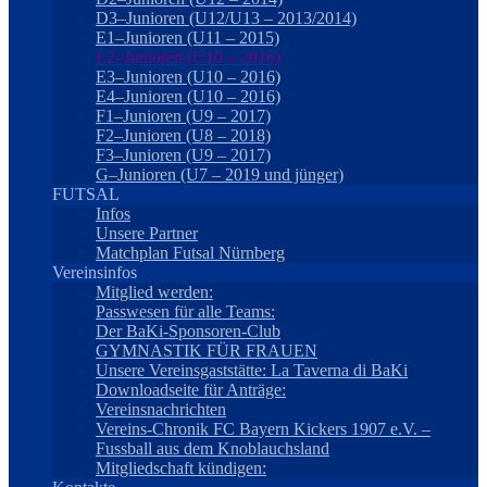
D3–Junioren (U12/U13 – 2013/2014)
E1–Junioren (U11 – 2015)
E2–Junioren (U10 – 2016)
E3–Junioren (U10 – 2016)
E4–Junioren (U10 – 2016)
F1–Junioren (U9 – 2017)
F2–Junioren (U8 – 2018)
F3–Junioren (U9 – 2017)
G–Junioren (U7 – 2019 und jünger)
FUTSAL
Infos
Unsere Partner
Matchplan Futsal Nürnberg
Vereinsinfos
Mitglied werden:
Passwesen für alle Teams:
Der BaKi-Sponsoren-Club
GYMNASTIK FÜR FRAUEN
Unsere Vereinsgaststätte: La Taverna di BaKi
Downloadseite für Anträge:
Vereinsnachrichten
Vereins-Chronik FC Bayern Kickers 1907 e.V. –
Fussball aus dem Knoblauchsland
Mitgliedschaft kündigen: