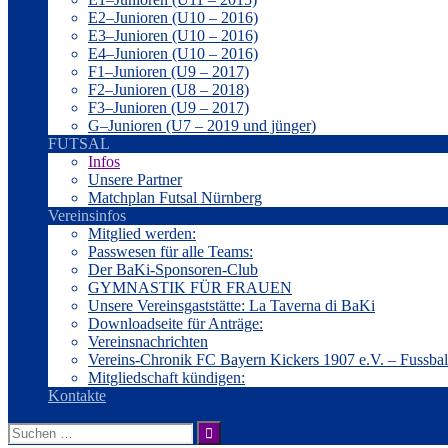
E2–Junioren (U10 – 2016)
E3–Junioren (U10 – 2016)
E4–Junioren (U10 – 2016)
F1–Junioren (U9 – 2017)
F2–Junioren (U8 – 2018)
F3–Junioren (U9 – 2017)
G–Junioren (U7 – 2019 und jünger)
FUTSAL
Infos
Unsere Partner
Matchplan Futsal Nürnberg
Vereinsinfos
Mitglied werden:
Passwesen für alle Teams:
Der BaKi-Sponsoren-Club
GYMNASTIK FÜR FRAUEN
Unsere Vereinsgaststätte: La Taverna di BaKi
Downloadseite für Anträge:
Vereinsnachrichten
Vereins-Chronik FC Bayern Kickers 1907 e.V. – Fussba
Mitgliedschaft kündigen:
Kontakte
Suche
nach: