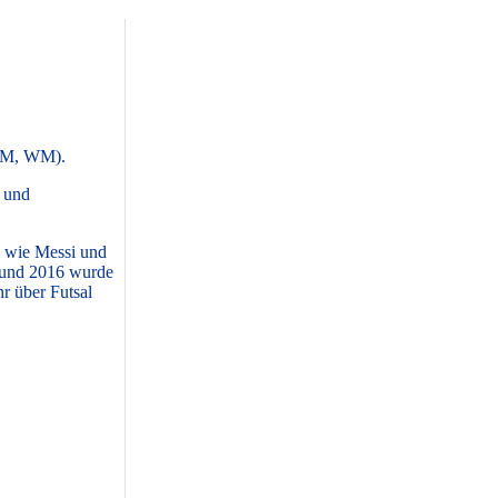
, EM, WM).
n und
rs wie Messi und
t und 2016 wurde
r über Futsal