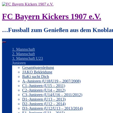
Springe
zum
Inhalt
FC Bayern Kickers 1907 e.V.
…Fussball zum Genießen aus dem Knobla
1. Mannschaft
2. Mannschaft
3. Mannschaft U23
Junioren
Gesamtjugenleitung
JAKO Bekleidung
BaKi sucht Dich
A–Junioren (U18/U19 – 2007/2008)
C1–Junioren (U15 – 2011)
C2–Junioren (U14 – 2012)
C3–Junioren (U14/U16 – 2011/2012)
D1–Junioren (U13 – 2013)
D2–Junioren (U12 – 2014)
D3–Junioren (U12/U13 – 2013/2014)
E1–Junioren (U11 – 2015)