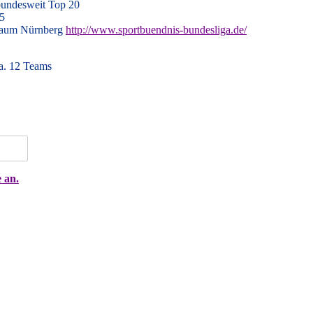
 bundesweit Top 20
15
ßraum Nürnberg
http://www.sportbuendnis-bundesliga.de/
a. 12 Teams
 an.