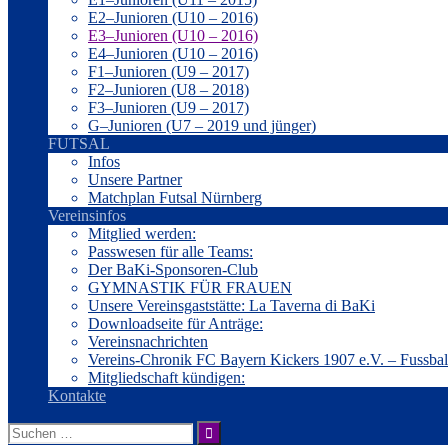
E2–Junioren (U10 – 2016)
E3–Junioren (U10 – 2016)
E4–Junioren (U10 – 2016)
F1–Junioren (U9 – 2017)
F2–Junioren (U8 – 2018)
F3–Junioren (U9 – 2017)
G–Junioren (U7 – 2019 und jünger)
FUTSAL
Infos
Unsere Partner
Matchplan Futsal Nürnberg
Vereinsinfos
Mitglied werden:
Passwesen für alle Teams:
Der BaKi-Sponsoren-Club
GYMNASTIK FÜR FRAUEN
Unsere Vereinsgaststätte: La Taverna di BaKi
Downloadseite für Anträge:
Vereinsnachrichten
Vereins-Chronik FC Bayern Kickers 1907 e.V. – Fussba
Mitgliedschaft kündigen:
Kontakte
Suche
nach: