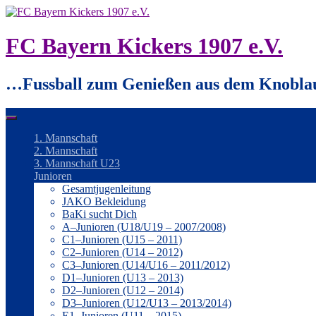
Springe
zum
Inhalt
FC Bayern Kickers 1907 e.V.
…Fussball zum Genießen aus dem Knobla
1. Mannschaft
2. Mannschaft
3. Mannschaft U23
Junioren
Gesamtjugenleitung
JAKO Bekleidung
BaKi sucht Dich
A–Junioren (U18/U19 – 2007/2008)
C1–Junioren (U15 – 2011)
C2–Junioren (U14 – 2012)
C3–Junioren (U14/U16 – 2011/2012)
D1–Junioren (U13 – 2013)
D2–Junioren (U12 – 2014)
D3–Junioren (U12/U13 – 2013/2014)
E1–Junioren (U11 – 2015)