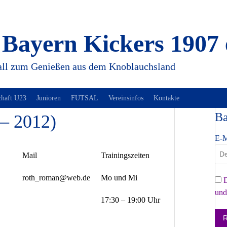
Bayern Kickers 1907 
ll zum Genießen aus dem Knoblauchsland
chaft U23
Junioren
FUTSAL
Vereinsinfos
Kontakte
Ba
– 2012)
E-M
Mail
Trainingszeiten
roth_roman@web.de
Mo und Mi
D
und
17:30 – 19:00 Uhr