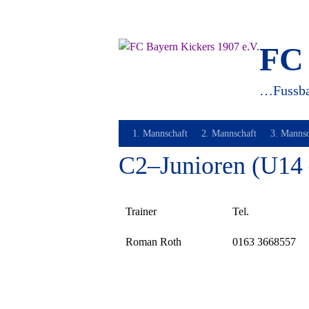
Springe
zum
Inhalt
FC 
…Fussba
1. Mannschaft
2. Mannschaft
3. Manns
C2–Junioren (U14 
Trainer
Tel.
Roman Roth
0163 3668557