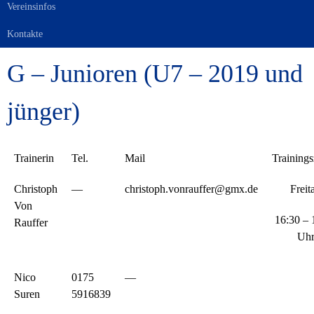
Vereinsinfos
Kontakte
G – Junioren (U7 – 2019 und
jünger)
Trainerin
Tel.
Mail
Trainings
Christoph
—
christoph.vonrauffer@gmx.de
Freit
Von
16:30 – 
Rauffer
Uh
Nico
0175
—
Suren
5916839