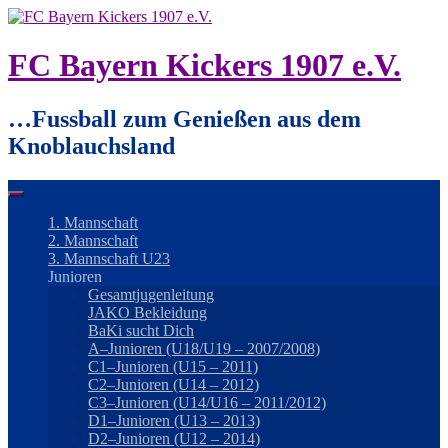
Springe
zum
Inhalt
FC Bayern Kickers 1907 e.V.
…Fussball zum Genießen aus dem
Knoblauchsland
1. Mannschaft
2. Mannschaft
3. Mannschaft U23
Junioren
Gesamtjugenleitung
JAKO Bekleidung
BaKi sucht Dich
A–Junioren (U18/U19 – 2007/2008)
C1–Junioren (U15 – 2011)
C2–Junioren (U14 – 2012)
C3–Junioren (U14/U16 – 2011/2012)
D1–Junioren (U13 – 2013)
D2–Junioren (U12 – 2014)