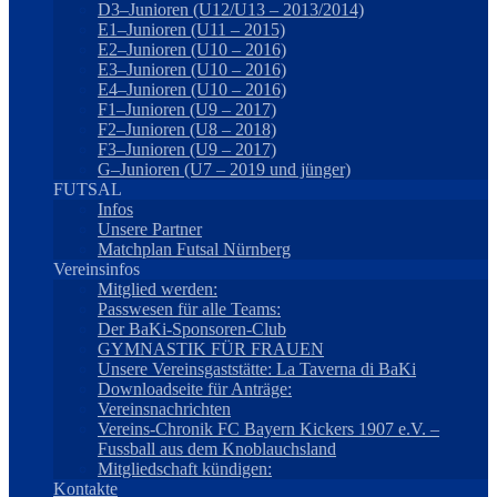
D3–Junioren (U12/U13 – 2013/2014)
E1–Junioren (U11 – 2015)
E2–Junioren (U10 – 2016)
E3–Junioren (U10 – 2016)
E4–Junioren (U10 – 2016)
F1–Junioren (U9 – 2017)
F2–Junioren (U8 – 2018)
F3–Junioren (U9 – 2017)
G–Junioren (U7 – 2019 und jünger)
FUTSAL
Infos
Unsere Partner
Matchplan Futsal Nürnberg
Vereinsinfos
Mitglied werden:
Passwesen für alle Teams:
Der BaKi-Sponsoren-Club
GYMNASTIK FÜR FRAUEN
Unsere Vereinsgaststätte: La Taverna di BaKi
Downloadseite für Anträge:
Vereinsnachrichten
Vereins-Chronik FC Bayern Kickers 1907 e.V. –
Fussball aus dem Knoblauchsland
Mitgliedschaft kündigen:
Kontakte