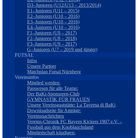
D3–Junioren (U12/U13 – 2013/2014)
E1–Junioren (U11 – 2015)
E2–Junioren (U10 – 2016)
E3–Junioren (U10 – 2016)
E4–Junioren (U10 – 2016)
F1–Junioren (U9 – 2017)
F2–Junioren (U8 – 2018)
F3–Junioren (U9 – 2017)
G–Junioren (U7 – 2019 und jünger)
FUTSAL
Infos
Unsere Partner
Matchplan Futsal Nürnberg
Vereinsinfos
Mitglied werden:
Passwesen für alle Teams:
Der BaKi-Sponsoren-Club
GYMNASTIK FÜR FRAUEN
Unsere Vereinsgaststätte: La Taverna di BaKi
Downloadseite für Anträge:
Vereinsnachrichten
Vereins-Chronik FC Bayern Kickers 1907 e.V. –
Fussball aus dem Knoblauchsland
Mitgliedschaft kündigen: