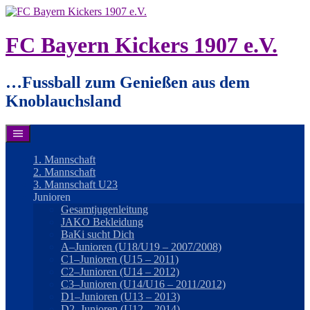
Springe
zum
Inhalt
FC Bayern Kickers 1907 e.V.
…Fussball zum Genießen aus dem
Knoblauchsland
1. Mannschaft
2. Mannschaft
3. Mannschaft U23
Junioren
Gesamtjugenleitung
JAKO Bekleidung
BaKi sucht Dich
A–Junioren (U18/U19 – 2007/2008)
C1–Junioren (U15 – 2011)
C2–Junioren (U14 – 2012)
C3–Junioren (U14/U16 – 2011/2012)
D1–Junioren (U13 – 2013)
D2–Junioren (U12 – 2014)