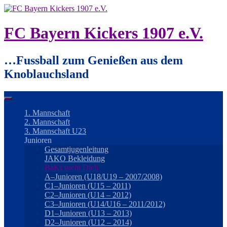
Springe
zum
Inhalt
FC Bayern Kickers 1907 e.V.
…Fussball zum Genießen aus dem
Knoblauchsland
1. Mannschaft
2. Mannschaft
3. Mannschaft U23
Junioren
Gesamtjugenleitung
JAKO Bekleidung
BaKi sucht Dich
A–Junioren (U18/U19 – 2007/2008)
C1–Junioren (U15 – 2011)
C2–Junioren (U14 – 2012)
C3–Junioren (U14/U16 – 2011/2012)
D1–Junioren (U13 – 2013)
D2–Junioren (U12 – 2014)