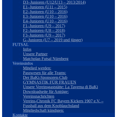
D3–Junioren (U12/U13 – 2013/2014)
E1–Junioren (U11 – 2015)
E2–Junioren (U10 – 2016)
E3–Junioren (U10 – 2016)
E4–Junioren (U10 – 2016)
F1–Junioren (U9 – 2017)
F2–Junioren (U8 – 2018)
F3–Junioren (U9 – 2017)
G–Junioren (U7 – 2019 und jünger)
FUTSAL
Infos
Unsere Partner
Matchplan Futsal Nürnberg
Vereinsinfos
Mitglied werden:
Passwesen für alle Teams:
Der BaKi-Sponsoren-Club
GYMNASTIK FÜR FRAUEN
Unsere Vereinsgaststätte: La Taverna di BaKi
Downloadseite für Anträge:
Vereinsnachrichten
Vereins-Chronik FC Bayern Kickers 1907 e.V. –
Fussball aus dem Knoblauchsland
Mitgliedschaft kündigen:
Kontakte