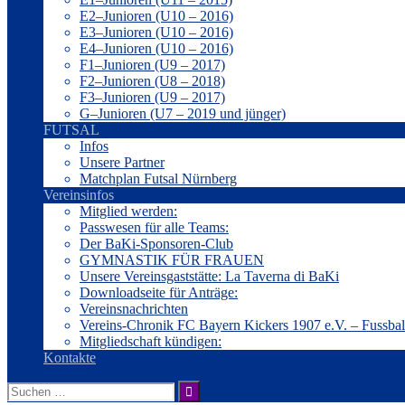
E2–Junioren (U10 – 2016)
E3–Junioren (U10 – 2016)
E4–Junioren (U10 – 2016)
F1–Junioren (U9 – 2017)
F2–Junioren (U8 – 2018)
F3–Junioren (U9 – 2017)
G–Junioren (U7 – 2019 und jünger)
FUTSAL
Infos
Unsere Partner
Matchplan Futsal Nürnberg
Vereinsinfos
Mitglied werden:
Passwesen für alle Teams:
Der BaKi-Sponsoren-Club
GYMNASTIK FÜR FRAUEN
Unsere Vereinsgaststätte: La Taverna di BaKi
Downloadseite für Anträge:
Vereinsnachrichten
Vereins-Chronik FC Bayern Kickers 1907 e.V. – Fussba
Mitgliedschaft kündigen:
Kontakte
Suche
nach: