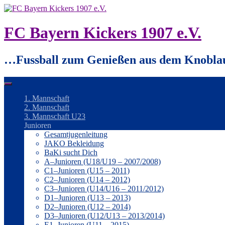
Springe
zum
Inhalt
FC Bayern Kickers 1907 e.V.
…Fussball zum Genießen aus dem Knobla
1. Mannschaft
2. Mannschaft
3. Mannschaft U23
Junioren
Gesamtjugenleitung
JAKO Bekleidung
BaKi sucht Dich
A–Junioren (U18/U19 – 2007/2008)
C1–Junioren (U15 – 2011)
C2–Junioren (U14 – 2012)
C3–Junioren (U14/U16 – 2011/2012)
D1–Junioren (U13 – 2013)
D2–Junioren (U12 – 2014)
D3–Junioren (U12/U13 – 2013/2014)
E1–Junioren (U11 – 2015)