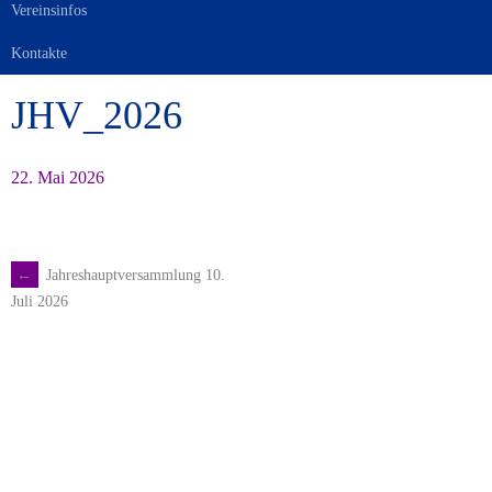
Vereinsinfos
Kontakte
JHV_2026
22. Mai 2026
←
Jahreshauptversammlung 10.
Artikel-
Juli 2026
Navigation