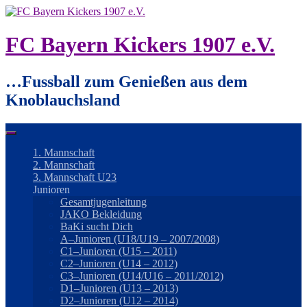
Springe
zum
Inhalt
FC Bayern Kickers 1907 e.V.
…Fussball zum Genießen aus dem
Knoblauchsland
1. Mannschaft
2. Mannschaft
3. Mannschaft U23
Junioren
Gesamtjugenleitung
JAKO Bekleidung
BaKi sucht Dich
A–Junioren (U18/U19 – 2007/2008)
C1–Junioren (U15 – 2011)
C2–Junioren (U14 – 2012)
C3–Junioren (U14/U16 – 2011/2012)
D1–Junioren (U13 – 2013)
D2–Junioren (U12 – 2014)