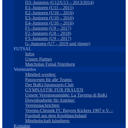
D3–Junioren (U12/U13 – 2013/2014)
E1–Junioren (U11 – 2015)
E2–Junioren (U10 – 2016)
E3–Junioren (U10 – 2016)
E4–Junioren (U10 – 2016)
F1–Junioren (U9 – 2017)
F2–Junioren (U8 – 2018)
F3–Junioren (U9 – 2017)
G–Junioren (U7 – 2019 und jünger)
FUTSAL
Infos
Unsere Partner
Matchplan Futsal Nürnberg
Vereinsinfos
Mitglied werden:
Passwesen für alle Teams:
Der BaKi-Sponsoren-Club
GYMNASTIK FÜR FRAUEN
Unsere Vereinsgaststätte: La Taverna di BaKi
Downloadseite für Anträge:
Vereinsnachrichten
Vereins-Chronik FC Bayern Kickers 1907 e.V. –
Fussball aus dem Knoblauchsland
Mitgliedschaft kündigen:
Kontakte