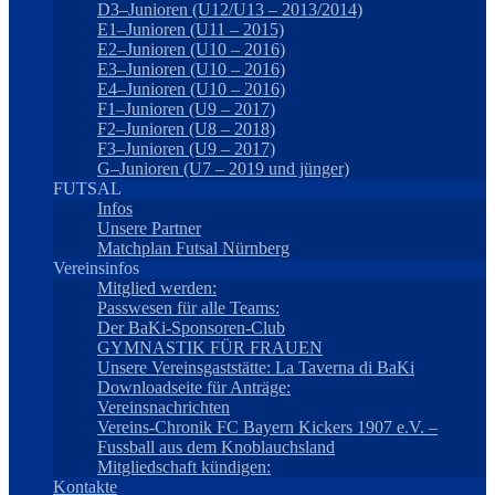
D3–Junioren (U12/U13 – 2013/2014)
E1–Junioren (U11 – 2015)
E2–Junioren (U10 – 2016)
E3–Junioren (U10 – 2016)
E4–Junioren (U10 – 2016)
F1–Junioren (U9 – 2017)
F2–Junioren (U8 – 2018)
F3–Junioren (U9 – 2017)
G–Junioren (U7 – 2019 und jünger)
FUTSAL
Infos
Unsere Partner
Matchplan Futsal Nürnberg
Vereinsinfos
Mitglied werden:
Passwesen für alle Teams:
Der BaKi-Sponsoren-Club
GYMNASTIK FÜR FRAUEN
Unsere Vereinsgaststätte: La Taverna di BaKi
Downloadseite für Anträge:
Vereinsnachrichten
Vereins-Chronik FC Bayern Kickers 1907 e.V. –
Fussball aus dem Knoblauchsland
Mitgliedschaft kündigen:
Kontakte