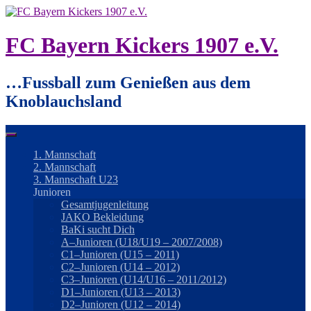
Springe
zum
Inhalt
FC Bayern Kickers 1907 e.V.
…Fussball zum Genießen aus dem
Knoblauchsland
1. Mannschaft
2. Mannschaft
3. Mannschaft U23
Junioren
Gesamtjugenleitung
JAKO Bekleidung
BaKi sucht Dich
A–Junioren (U18/U19 – 2007/2008)
C1–Junioren (U15 – 2011)
C2–Junioren (U14 – 2012)
C3–Junioren (U14/U16 – 2011/2012)
D1–Junioren (U13 – 2013)
D2–Junioren (U12 – 2014)