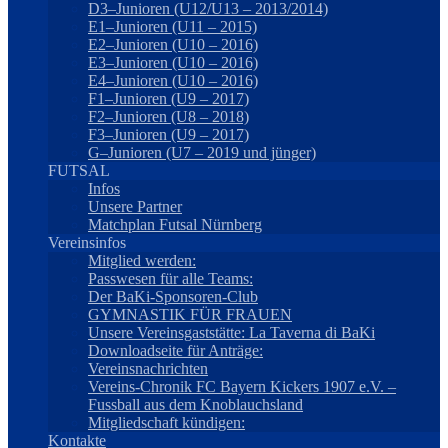
D3–Junioren (U12/U13 – 2013/2014)
E1–Junioren (U11 – 2015)
E2–Junioren (U10 – 2016)
E3–Junioren (U10 – 2016)
E4–Junioren (U10 – 2016)
F1–Junioren (U9 – 2017)
F2–Junioren (U8 – 2018)
F3–Junioren (U9 – 2017)
G–Junioren (U7 – 2019 und jünger)
FUTSAL
Infos
Unsere Partner
Matchplan Futsal Nürnberg
Vereinsinfos
Mitglied werden:
Passwesen für alle Teams:
Der BaKi-Sponsoren-Club
GYMNASTIK FÜR FRAUEN
Unsere Vereinsgaststätte: La Taverna di BaKi
Downloadseite für Anträge:
Vereinsnachrichten
Vereins-Chronik FC Bayern Kickers 1907 e.V. –
Fussball aus dem Knoblauchsland
Mitgliedschaft kündigen:
Kontakte