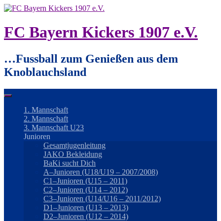
Springe
zum
Inhalt
FC Bayern Kickers 1907 e.V.
…Fussball zum Genießen aus dem
Knoblauchsland
1. Mannschaft
2. Mannschaft
3. Mannschaft U23
Junioren
Gesamtjugenleitung
JAKO Bekleidung
BaKi sucht Dich
A–Junioren (U18/U19 – 2007/2008)
C1–Junioren (U15 – 2011)
C2–Junioren (U14 – 2012)
C3–Junioren (U14/U16 – 2011/2012)
D1–Junioren (U13 – 2013)
D2–Junioren (U12 – 2014)