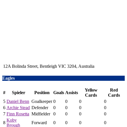
12A Bolinda Street, Bentleigh VIC 3204, Australia
Eagles
Yellow
Red
#
Spieler
Position
Goals
Assists
Cards
Cards
5
Daniel Benn
Goalkeeper
0
0
0
0
6
Archie Stead
Defender
0
0
0
0
7
Finn Rosetta
Midfielder
0
0
0
0
Koby
8
Forward
0
0
0
0
Brough