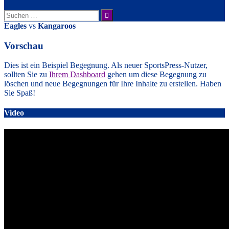
Suche
nach:
Eagles
vs
Kangaroos
Vorschau
Dies ist ein Beispiel Begegnung. Als neuer SportsPress-Nutzer,
sollten Sie zu
Ihrem Dashboard
gehen um diese Begegnung zu
löschen und neue Begegnungen für Ihre Inhalte zu erstellen. Haben
Sie Spaß!
Video