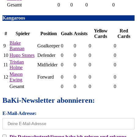
Gesamt
0
0
0
0
Kangaroos
Yellow
Red
#
Spieler
Position
Goals
Assists
Cards
Cards
Blake
9
Goalkeeper
0
0
0
0
Bannan
10
Hugo Stones
Defender
0
0
0
0
Tristian
11
Midfielder
0
0
0
0
Holme
Mason
12
Forward
0
0
0
0
Ewing
Gesamt
0
0
0
0
BaKi-Newsletter abonnieren:
E-Mail-Adresse:
Die Datenschutzerklärung habe ich gelesen und erkenne