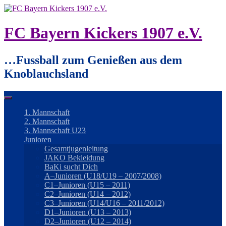
Springe
zum
Inhalt
FC Bayern Kickers 1907 e.V.
…Fussball zum Genießen aus dem
Knoblauchsland
1. Mannschaft
2. Mannschaft
3. Mannschaft U23
Junioren
Gesamtjugenleitung
JAKO Bekleidung
BaKi sucht Dich
A–Junioren (U18/U19 – 2007/2008)
C1–Junioren (U15 – 2011)
C2–Junioren (U14 – 2012)
C3–Junioren (U14/U16 – 2011/2012)
D1–Junioren (U13 – 2013)
D2–Junioren (U12 – 2014)