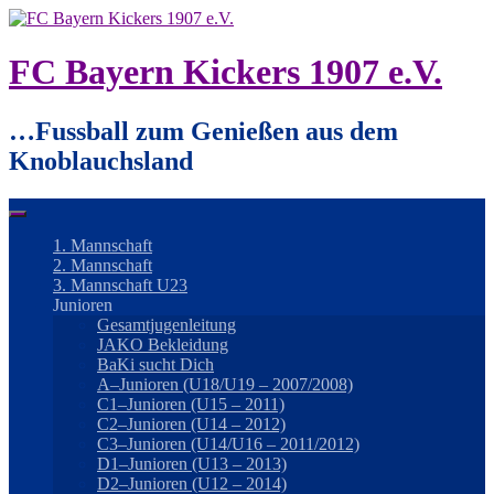
Springe
zum
Inhalt
FC Bayern Kickers 1907 e.V.
…Fussball zum Genießen aus dem
Knoblauchsland
1. Mannschaft
2. Mannschaft
3. Mannschaft U23
Junioren
Gesamtjugenleitung
JAKO Bekleidung
BaKi sucht Dich
A–Junioren (U18/U19 – 2007/2008)
C1–Junioren (U15 – 2011)
C2–Junioren (U14 – 2012)
C3–Junioren (U14/U16 – 2011/2012)
D1–Junioren (U13 – 2013)
D2–Junioren (U12 – 2014)