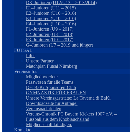
D3–Junioren (U12/U13 – 2013/2014)
E1–Junioren (U11 – 2015)
E2–Junioren (U10 – 2016)
E3–Junioren (U10 – 2016)
E4–Junioren (U10 – 2016)
F1–Junioren (U9 – 2017)
F2–Junioren (U8 – 2018)
F3–Junioren (U9 – 2017)
G–Junioren (U7 – 2019 und jünger)
FUTSAL
Infos
Unsere Partner
Matchplan Futsal Nürnberg
Vereinsinfos
Mitglied werden:
Passwesen für alle Teams:
Der BaKi-Sponsoren-Club
GYMNASTIK FÜR FRAUEN
Unsere Vereinsgaststätte: La Taverna di BaKi
Downloadseite für Anträge:
Vereinsnachrichten
Vereins-Chronik FC Bayern Kickers 1907 e.V. –
Fussball aus dem Knoblauchsland
Mitgliedschaft kündigen:
Kontakte