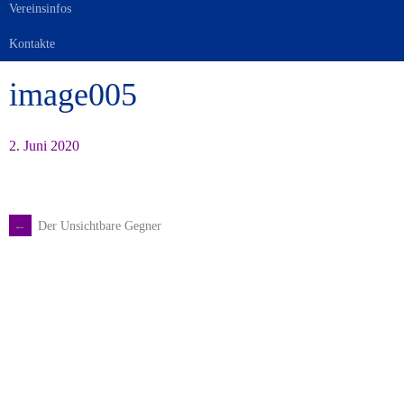
Vereinsinfos
Kontakte
image005
2. Juni 2020
←
Der Unsichtbare Gegner
Artikel-
Navigation