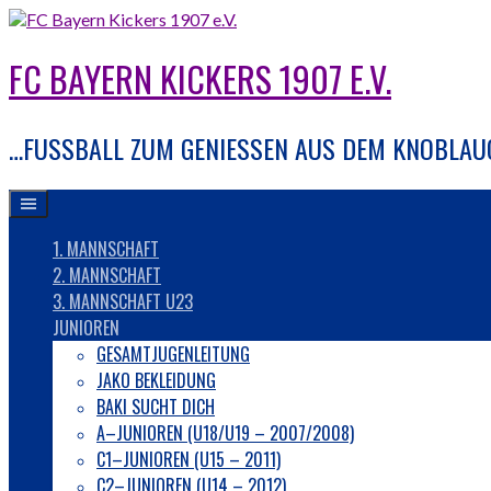
Springe
zum
Inhalt
FC BAYERN KICKERS 1907 E.V.
…FUSSBALL ZUM GENIESSEN AUS DEM KNOBLAU
1. MANNSCHAFT
2. MANNSCHAFT
3. MANNSCHAFT U23
JUNIOREN
GESAMTJUGENLEITUNG
JAKO BEKLEIDUNG
BAKI SUCHT DICH
A–JUNIOREN (U18/U19 – 2007/2008)
C1–JUNIOREN (U15 – 2011)
C2–JUNIOREN (U14 – 2012)