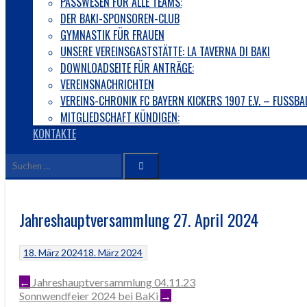
PASSWESEN FÜR ALLE TEAMS:
DER BAKI-SPONSOREN-CLUB
GYMNASTIK FÜR FRAUEN
UNSERE VEREINSGASTSTÄTTE: LA TAVERNA DI BAKI
DOWNLOADSEITE FÜR ANTRÄGE:
VEREINSNACHRICHTEN
VEREINS-CHRONIK FC BAYERN KICKERS 1907 E.V. – FUSS
MITGLIEDSCHAFT KÜNDIGEN:
KONTAKTE
Suche
nach:
Jahreshauptversammlung 27. April 2024
18. März 2024
18. März 2024
ARTIKEL-
←
Jahreshauptversammlung 04.11.23
Sonnwendfeier 2024 bei BaKi
→