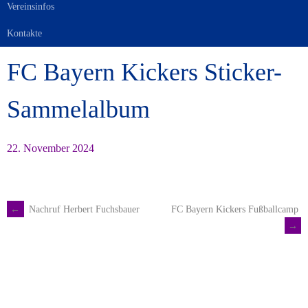
Vereinsinfos
Kontakte
FC Bayern Kickers Sticker-
Sammelalbum
22. November 2024
←
Nachruf Herbert Fuchsbauer
FC Bayern Kickers Fußballcamp
Artikel-
→
Navigation