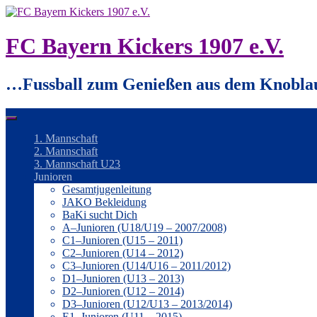
Springe
zum
Inhalt
FC Bayern Kickers 1907 e.V.
…Fussball zum Genießen aus dem Knobla
1. Mannschaft
2. Mannschaft
3. Mannschaft U23
Junioren
Gesamtjugenleitung
JAKO Bekleidung
BaKi sucht Dich
A–Junioren (U18/U19 – 2007/2008)
C1–Junioren (U15 – 2011)
C2–Junioren (U14 – 2012)
C3–Junioren (U14/U16 – 2011/2012)
D1–Junioren (U13 – 2013)
D2–Junioren (U12 – 2014)
D3–Junioren (U12/U13 – 2013/2014)
E1–Junioren (U11 – 2015)