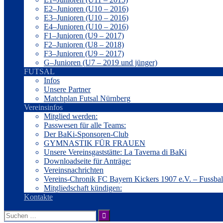
E2–Junioren (U10 – 2016)
E3–Junioren (U10 – 2016)
E4–Junioren (U10 – 2016)
F1–Junioren (U9 – 2017)
F2–Junioren (U8 – 2018)
F3–Junioren (U9 – 2017)
G–Junioren (U7 – 2019 und jünger)
FUTSAL
Infos
Unsere Partner
Matchplan Futsal Nürnberg
Vereinsinfos
Mitglied werden:
Passwesen für alle Teams:
Der BaKi-Sponsoren-Club
GYMNASTIK FÜR FRAUEN
Unsere Vereinsgaststätte: La Taverna di BaKi
Downloadseite für Anträge:
Vereinsnachrichten
Vereins-Chronik FC Bayern Kickers 1907 e.V. – Fussba
Mitgliedschaft kündigen:
Kontakte
Suche
nach: